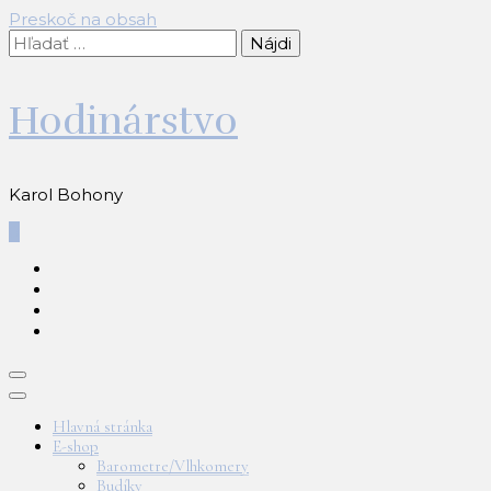
Preskoč na obsah
Hľadať:
Hodinárstvo
Karol Bohony
0
Hlavná stránka
E-shop
Barometre/Vlhkomery
Budíky