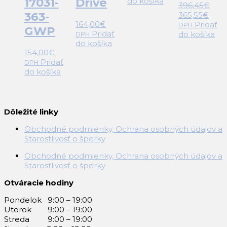
17031-
Drive
do košíka
396,45
€
Pôvodná
Aktu
363-
365,55
€
164,00
€
cena
cen
Pridať
DPH
GWP
Pridať
bola:
je:
do košíka
DPH
do košíka
396,45€.
365,
154,00
€
Pridať
DPH
do košíka
Dôležité linky
Obchodné podmienky, Ochrana osobných údajov a
Starostlivosť o šperky
Obchodné podmienky, Ochrana osobných údajov a
Starostlivosť o šperky
Otváracie hodiny
Pondelok 9:00 – 19:00
Utorok 9:00 – 19:00
Streda 9:00 – 19:00