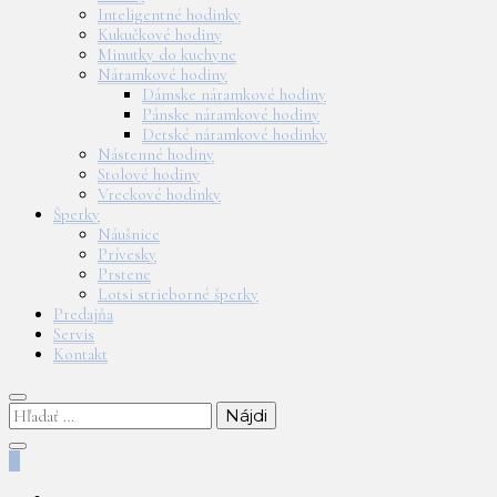
Inteligentné hodinky
Kukučkové hodiny
Minutky do kuchyne
Náramkové hodiny
Dámske náramkové hodiny
Pánske náramkové hodiny
Detské náramkové hodinky
Nástenné hodiny
Stolové hodiny
Vreckové hodinky
Šperky
Náušnice
Prívesky
Prstene
Lotsi strieborné šperky
Predajňa
Servis
Kontakt
Hľadať:
0