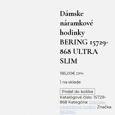
Dámske
náramkové
hodinky
BERING 15729-
868 ULTRA
SLIM
185,00
€
DPH
1 na sklade
množstvo
Pridať do košíka
Dámske
Katalógové číslo:
15729-
náramkové
868
Kategória:
Dámske
hodinky
náramkové hodiny
Značka:
BERING
BERING
15729-