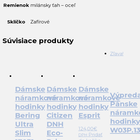
Remienok
milánsky ťah – oceľ
Sklíčko
Zafírové
Súvisiace produkty
Zľava!
Dámske
Dámske
Dámske
Výpreda
náramkové
náramkové
náramkové
Pánske
hodinky
hodinky
hodinky
náramk
Bering
Citizen
Esprit
hodinky
Ultra
DNH
124,00
€
W03P.13
Slim
Eco-
Pridať
DPH