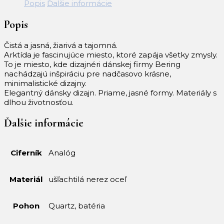
Popis
Ďalšie informácie
868
ULTRA
Popis
SLIM
Čistá a jasná, žiarivá a tajomná.
Arktída je fascinujúce miesto, ktoré zapája všetky zmysly.
To je miesto, kde dizajnéri dánskej firmy Bering
nachádzajú inšpiráciu pre nadčasovo krásne,
minimalistické dizajny.
Elegantný dánsky dizajn. Priame, jasné formy. Materiály s
dlhou životnosťou.
Ďalšie informácie
Ciferník
Analóg
Materiál
ušľachtilá nerez oceľ
Pohon
Quartz, batéria