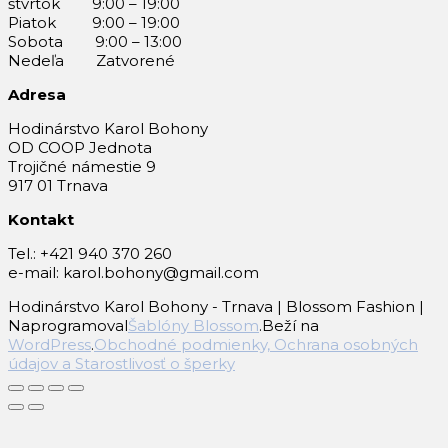
štvrtok 9:00 – 19:00
Piatok 9:00 – 19:00
Sobota 9:00 – 13:00
Nedeľa Zatvorené
Adresa
Hodinárstvo Karol Bohony
OD COOP Jednota
Trojičné námestie 9
917 01 Trnava
Kontakt
Tel.: +421 940 370 260
e-mail: karol.bohony@gmail.com
Hodinárstvo Karol Bohony - Trnava |
Blossom Fashion |
Naprogramoval
Šablóny Blossom
.Beží na
WordPress
.
Obchodné podmienky, Ochrana osobných
údajov a Starostlivosť o šperky