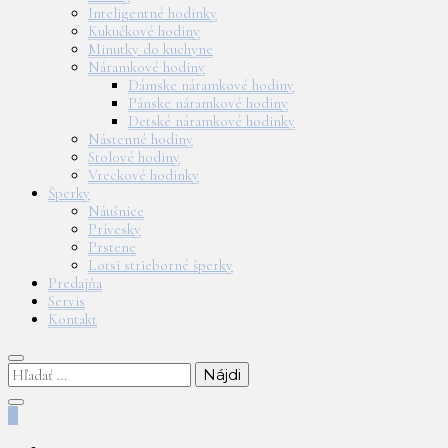
Inteligentné hodinky
Kukučkové hodiny
Minutky do kuchyne
Náramkové hodiny
Dámske náramkové hodiny
Pánske náramkové hodiny
Detské náramkové hodinky
Nástenné hodiny
Stolové hodiny
Vreckové hodinky
Šperky
Náušnice
Prívesky
Prstene
Lotsi strieborné šperky
Predajňa
Servis
Kontakt
Hľadať:
0