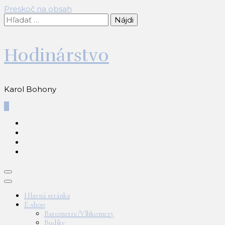
Preskoč na obsah
Hľadať:
Hodinárstvo
Karol Bohony
0
Hlavná stránka
E-shop
Barometre/Vlhkomery
Budíky