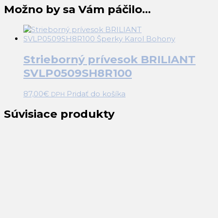
Možno by sa Vám páčilo…
Strieborný prívesok BRILIANT
SVLP0509SH8R100
87,00
€
Pridať do košíka
DPH
Súvisiace produkty