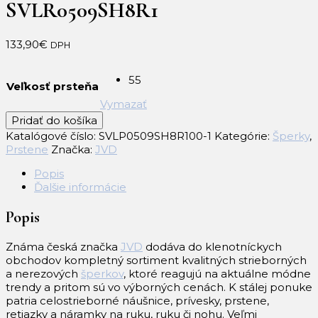
SVLR0509SH8R1
133,90
€
DPH
55
Veľkosť prsteňa
Vymazať
množstvo
Pridať do košíka
Strieborný
Katalógové číslo:
SVLP0509SH8R100-1
Kategórie:
Šperky
,
prsteň
Prstene
Značka:
JVD
BRILIANT
SVLR0509SH8R1
Popis
Ďalšie informácie
Popis
Známa česká značka
JVD
dodáva do klenotníckych
obchodov kompletný sortiment kvalitných strieborných
a nerezových
šperkov
, ktoré reagujú na aktuálne módne
trendy a pritom sú vo výborných cenách.
K stálej ponuke
patria celostrieborné náušnice, prívesky, prstene,
retiazky a náramky na ruku, ruku či nohu.
Veľmi