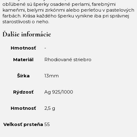
obľúbené sú šperky osadené perlami, farebnými
kameňmi, bielymi zirkónmi alebo perleťou v pastelových
farbách.
Krása každého šperku vynikne iba pri správnej
starostlivosti o neho.
Ďalšie informácie
Hmotnosť
-
Materiál
Rhodiované striebro
Šírka
13mm
Rýdzosť
Ag 925/1000
Hmotnosť
2,5 g
Veľkosť prsteňa
55