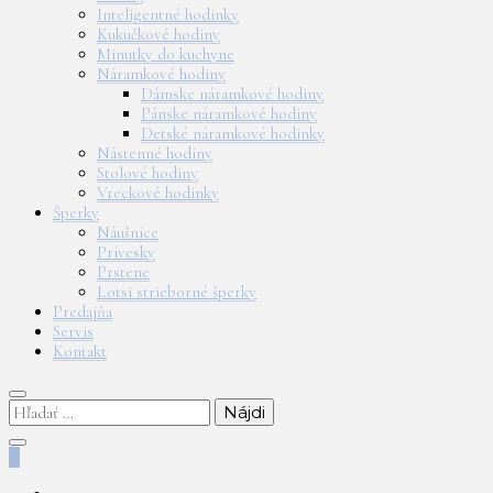
Inteligentné hodinky
Kukučkové hodiny
Minutky do kuchyne
Náramkové hodiny
Dámske náramkové hodiny
Pánske náramkové hodiny
Detské náramkové hodinky
Nástenné hodiny
Stolové hodiny
Vreckové hodinky
Šperky
Náušnice
Prívesky
Prstene
Lotsi strieborné šperky
Predajňa
Servis
Kontakt
Hľadať:
0