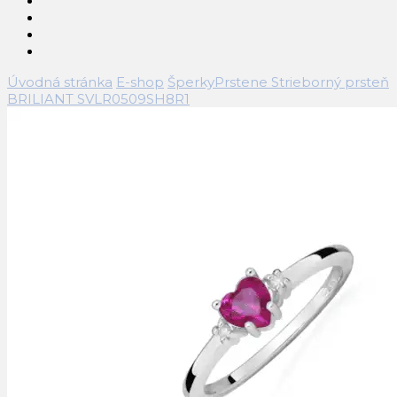
Úvodná stránka
E-shop
Šperky
Prstene
Strieborný prsteň
BRILIANT SVLR0509SH8R1