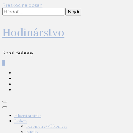
Preskoč na obsah
Hľadať:
Hodinárstvo
Karol Bohony
0
Hlavná stránka
E-shop
Barometre/Vlhkomery
Budíky