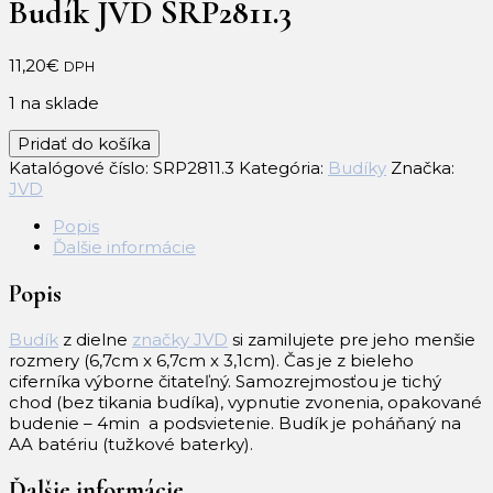
Budík JVD SRP2811.3
11,20
€
DPH
1 na sklade
množstvo
Pridať do košíka
Budík
Katalógové číslo:
SRP2811.3
Kategória:
Budíky
Značka:
JVD
JVD
SRP2811.3
Popis
Ďalšie informácie
Popis
Budík
z dielne
značky JVD
si zamilujete pre jeho menšie
rozmery (6,7cm x 6,7cm x 3,1cm). Čas je z bieleho
ciferníka výborne čitateľný. Samozrejmosťou je tichý
chod (bez tikania budíka), vypnutie zvonenia, opakované
budenie – 4min a podsvietenie. Budík je poháňaný na
AA batériu (tužkové baterky).
Ďalšie informácie