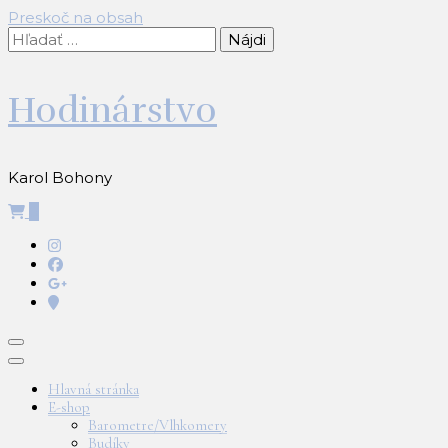
Preskoč na obsah
Hľadať:
Hodinárstvo
Karol Bohony
0
Hlavná stránka
E-shop
Barometre/Vlhkomery
Budíky