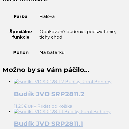
Farba
Fialová
Špeciálne
Opakované budenie, podsvietenie,
funkcie
tichý chod
Pohon
Na batérku
Možno by sa Vám páčilo…
Budík JVD SRP2811.2
11,20
€
Pridať do košíka
DPH
Budík JVD SRP2811.1