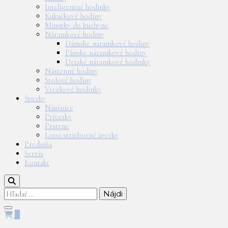
Inteligentné hodinky
Kukučkové hodiny
Minutky do kuchyne
Náramkové hodiny
Dámske náramkové hodiny
Pánske náramkové hodiny
Detské náramkové hodinky
Nástenné hodiny
Stolové hodiny
Vreckové hodinky
Šperky
Náušnice
Prívesky
Prstene
Lotsi strieborné šperky
Predajňa
Servis
Kontakt
Hľadať:
0