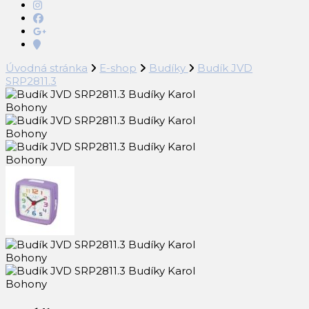
Úvodná stránka
E-shop
Budíky
Budík JVD
SRP2811.3