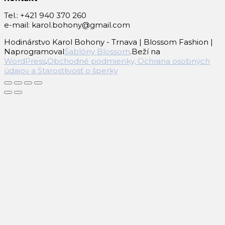
Tel.: +421 940 370 260
e-mail: karol.bohony@gmail.com
Hodinárstvo Karol Bohony - Trnava |
Blossom Fashion |
Naprogramoval
Šablóny Blossom
.Beží na
WordPress
.
Obchodné podmienky, Ochrana osobných
údajov a Starostlivosť o šperky