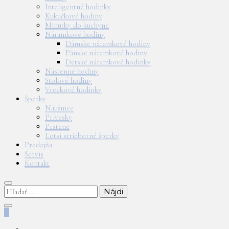
Inteligentné hodinky
Kukučkové hodiny
Minutky do kuchyne
Náramkové hodiny
Dámske náramkové hodiny
Pánske náramkové hodiny
Detské náramkové hodinky
Nástenné hodiny
Stolové hodiny
Vreckové hodinky
Šperky
Náušnice
Prívesky
Prstene
Lotsi strieborné šperky
Predajňa
Servis
Kontakt
Hľadať:
0