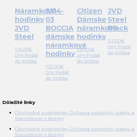
Náramkové
3314-
Citizen
JVD
hodinky
03
Dámske
Steel
JVD
BOCCIA
náramkové
Black
Steel
dámske
hodinky
113,00
€
náramkové
Pridať
DPH
114,00
€
133,00
€
hodinky
do košíka
Pridať
Pridať
DPH
DPH
do košíka
do košíka
102,00
€
Pridať
DPH
do košíka
Dôležité linky
Obchodné podmienky, Ochrana osobných údajov a
Starostlivosť o šperky
Obchodné podmienky, Ochrana osobných údajov a
Starostlivosť o šperky