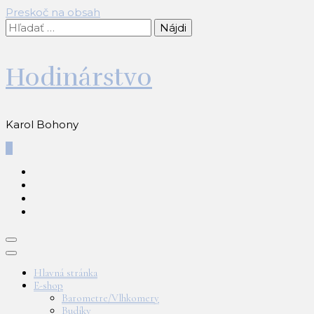
Preskoč na obsah
Hľadať:
Hodinárstvo
Karol Bohony
0
Hlavná stránka
E-shop
Barometre/Vlhkomery
Budíky