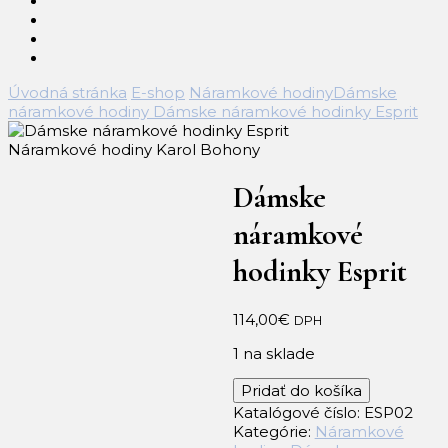
Úvodná stránka
E-shop
Náramkové hodiny
Dámske
náramkové hodiny
Dámske náramkové hodinky Esprit
Dámske
náramkové
hodinky Esprit
114,00
€
DPH
1 na sklade
množstvo
Pridať do košíka
Dámske
Katalógové číslo:
ESP02
náramkové
Kategórie:
Náramkové
hodinky