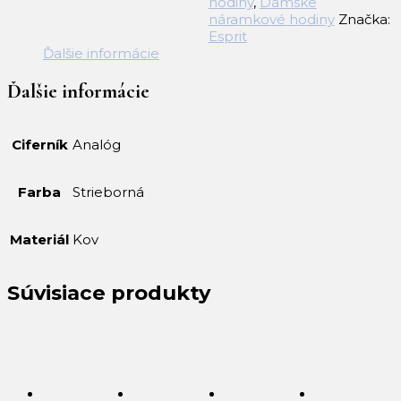
hodiny
,
Dámske
Esprit
náramkové hodiny
Značka:
Esprit
Ďalšie informácie
Ďalšie informácie
Ciferník
Analóg
Farba
Strieborná
Materiál
Kov
Súvisiace produkty