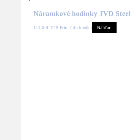
Náramkové hodinky JVD Steel
114,00
€
Pridať do košíka
Náhľad
DPH