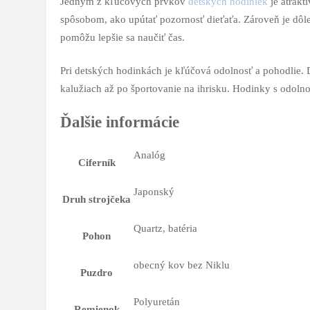
Jedným z kľúčových prvkov
detských hodiniek
je atrakt
spôsobom, ako upútať pozornosť dieťaťa. Zároveň je dôleži
pomôžu lepšie sa naučiť čas.
Pri detských hodinkách je kľúčová odolnosť a pohodlie. 
kalužiach až po športovanie na ihrisku. Hodinky s odoln
Ďalšie informácie
Analóg
Ciferník
Japonský
Druh strojčeka
Quartz, batéria
Pohon
obecný kov bez Niklu
Puzdro
Polyuretán
Remienok