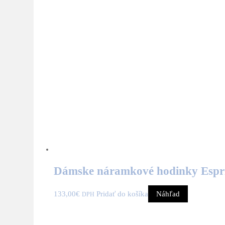
Dámske náramkové hodinky Espr
133,00
€
Pridať do košíka
Náhľad
DPH