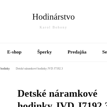
Hodinárstvo
Karol Bohony
E-shop
Šperky
Predajňa
Se
 hodinky
Detské náramkové hodinky JVD J7192.3
Barometre/Vlhkomery
Náušnice
Budíky
Prívesky
Detské náramkové
Inteligentné hodinky
Prstene
hodinky JVD J7192.
Kukučkové hodiny
Lotsi strieborné šperky