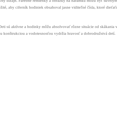
ívny dizajn. Farebné remienky a obrázky na náramku môžu byť skvelý
té, aby ciferník hodiniek obsahoval jasne viditeľné čísla, ktoré dieťať
Deti sú aktívne a hodinky môžu absolvovať rôzne situácie od skákania 
ou konštrukciou a vodotesnosťou vydržia hravosť a dobrodružstvá detí.