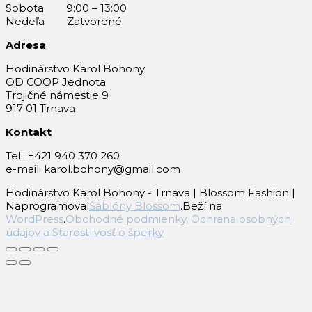
Sobota 9:00 – 13:00
Nedeľa Zatvorené
Adresa
Hodinárstvo Karol Bohony
OD COOP Jednota
Trojičné námestie 9
917 01 Trnava
Kontakt
Tel.: +421 940 370 260
e-mail: karol.bohony@gmail.com
Hodinárstvo Karol Bohony - Trnava |
Blossom Fashion |
Naprogramoval
Šablóny Blossom
.Beží na
WordPress
.
Obchodné podmienky, Ochrana osobných
údajov a Starostlivosť o šperky