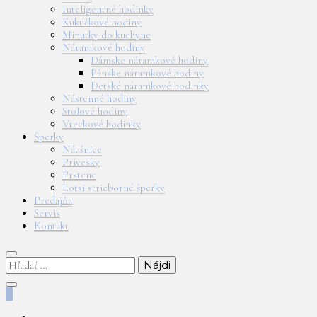
Inteligentné hodinky
Kukučkové hodiny
Minutky do kuchyne
Náramkové hodiny
Dámske náramkové hodiny
Pánske náramkové hodiny
Detské náramkové hodinky
Nástenné hodiny
Stolové hodiny
Vreckové hodinky
Šperky
Náušnice
Prívesky
Prstene
Lotsi strieborné šperky
Predajňa
Servis
Kontakt
Hľadať:
0