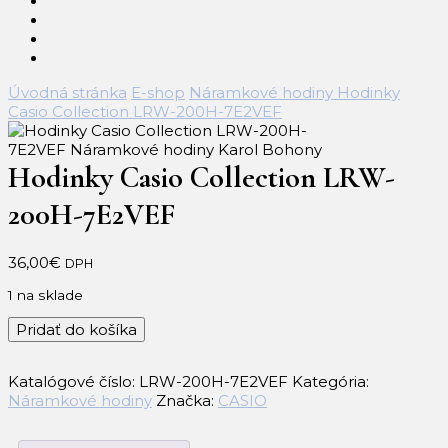
Úvodná stránka
E-shop
Náramkové hodiny
Hodinky
Casio Collection LRW-200H-7E2VEF
Hodinky Casio Collection LRW-
200H-7E2VEF
36,00
€
DPH
1 na sklade
množstvo
Pridať do košíka
Hodinky
Casio
Katalógové číslo:
LRW-200H-7E2VEF
Kategória:
Collection
Náramkové hodiny
Značka:
CASIO
LRW-
200H-
7E2VEF