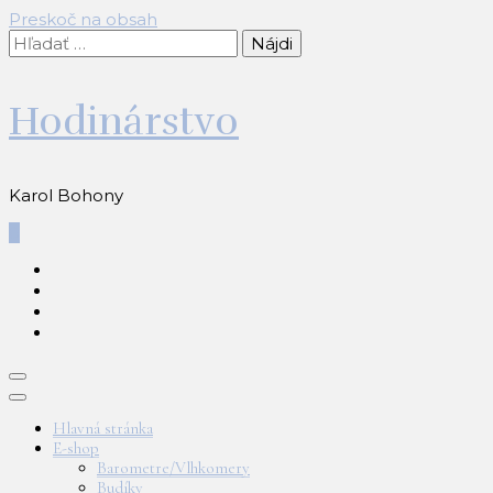
Preskoč na obsah
Hľadať:
Hodinárstvo
Karol Bohony
0
Hlavná stránka
E-shop
Barometre/Vlhkomery
Budíky