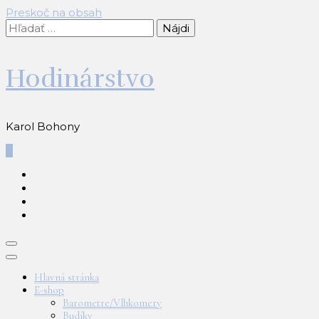
Preskoč na obsah
Hľadať:
Hodinárstvo
Karol Bohony
0
Hlavná stránka
E-shop
Barometre/Vlhkomery
Budíky