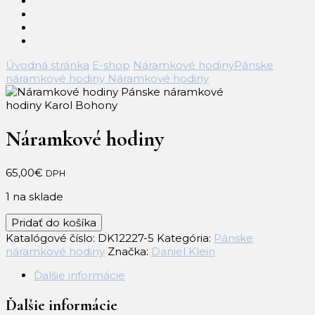
Úvodná stránka
E-shop
Náramkové hodiny
Pánske
náramkové hodiny
Náramkové hodiny
Náramkové hodiny
65,00
€
DPH
1 na sklade
množstvo
Pridať do košíka
Náramkové
Katalógové číslo:
DK12227-5
Kategória:
Pánske
hodiny
náramkové hodiny
Značka:
Daniel Klein
Ďalšie informácie
Ďalšie informácie