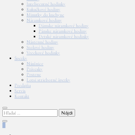
Inteligentné hodinky
Kukučkové hodiny
Minutky do kuchyne
Náramkové hodiny
Dámske náramkové hodiny
Pánske náramkové hodiny
Detské náramkové hodinky
Nástenné hodiny
Stolové hodiny
Vreckové hodinky
Šperky
Náušnice
Prívesky
Prstene
Lotsi strieborné šperky
Predajňa
Servis
Kontakt
Hľadať:
0