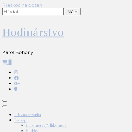
Preskoč na obsah
Hľadať:
Hodinárstvo
Karol Bohony
0
Hlavná stránka
E-shop
Barometre/Vlhkomery
Budíky