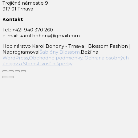
Trojičné námestie 9
917 01 Trnava
Kontakt
Tel.: +421 940 370 260
e-mail: karol.bohony@gmail.com
Hodinárstvo Karol Bohony - Trnava |
Blossom Fashion |
Naprogramoval
Šablóny Blossom
.Beží na
WordPress
.
Obchodné podmienky, Ochrana osobných
údajov a Starostlivosť o šperky