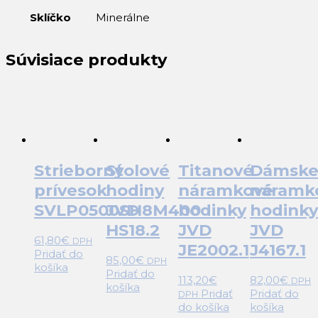
Sklíčko
Minerálne
Súvisiace produkty
Strieborný
Stolové
Titanové
Dámsk
prívesok
hodiny
náramkové
náramk
SVLP0500SH8M400
JVD
hodinky
hodinky
HS18.2
JVD
JVD
61,80
€
DPH
JE2002.1
J4167.1
Pridať do
85,00
€
DPH
košíka
Pridať do
113,20
€
82,00
€
DPH
košíka
Pridať
Pridať do
DPH
do košíka
košíka