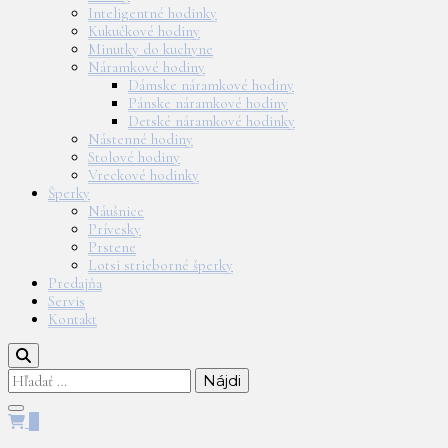
Inteligentné hodinky
Kukučkové hodiny
Minutky do kuchyne
Náramkové hodiny
Dámske náramkové hodiny
Pánske náramkové hodiny
Detské náramkové hodinky
Nástenné hodiny
Stolové hodiny
Vreckové hodinky
Šperky
Náušnice
Prívesky
Prstene
Lotsi strieborné šperky
Predajňa
Servis
Kontakt
Hľadať:
0