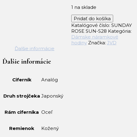
1 na sklade
množstvo
Pridať do košíka
Dámske
Katalógové číslo:
SUNDAY
náramkové
ROSE SUN-S28
Kategória:
hodinky
Dámske náramkové
JVD
hodiny
Značka:
JVD
SUNDAY
Ďalšie informácie
ROSE
SUN-
Ďalšie informácie
S28
Ciferník
Analóg
Druh strojčeka
Japonský
Rám ciferníka
Oceľ
Remienok
Kožený