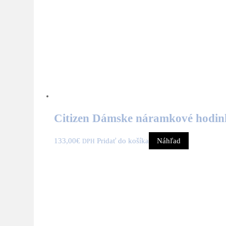
Citizen Dámske náramkové hodin
133,00
€
Pridať do košíka
Náhľad
DPH