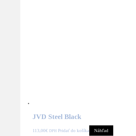
JVD Steel Black
113,00
€
Pridať do košíka
Náhľad
DPH