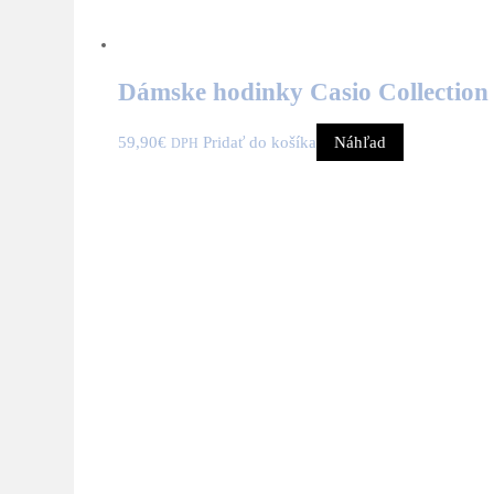
Dámske hodinky Casio Collecti
59,90
€
Pridať do košíka
Náhľad
DPH