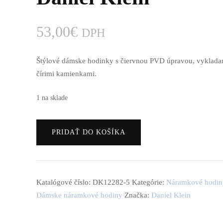
Minutky do kuchyne
53,00
€
DPH
Náramkové hodiny
Dámske náramkové
Štýlové dámske hodinky s čiervnou PVD úpravou, vyklada
Nástenné hodiny
hodiny
čírimi kamienkami.
Stolové hodiny
Pánske náramkové
1 na sklade
hodiny
Vreckové hodinky
množstvo
Detské náramkové
PRIDAŤ DO KOŠÍKA
Náramkové
hodinky
hodinky
Daniel
Klein
Katalógové číslo:
DK12282-5
Kategórie:
Náramkové hodin
Dámske náramkové hodiny
Značka:
Daniel Klein